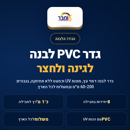
הגדר הלבנה
גדר PVC לבנה
לגינה ולחצר
גדר לבנה דמוי עץ, מוגנת UV וכמעט ללא תחזוקה, בגבהים
60-200 ס״מ ובמשלוח לכל הארץ.
8
כ־1 מ׳
יחידות בחבילה
רץ לחבילה
PVC
משלוח
עם הגנת UV
לכל הארץ