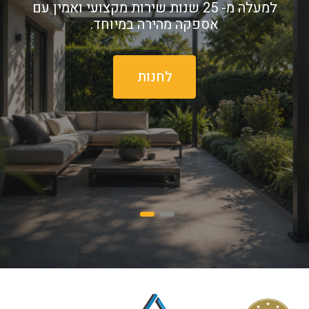
למעלה מ- 25 שנות שירות מקצועי ואמין עם
.
אספקה מהירה במיוחד.
גז
ע
לחנות