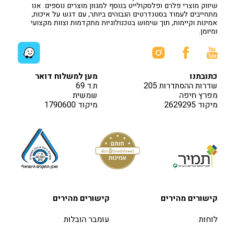
שיווק מוצרי פלרם ופלסקולייט בנוסף למגוון מוצרים נוספים. אנו
מתחייבים לעמוד בסטנדרטים הגבוהים ביותר, עם דגש על איכות,
אמינות וקיימות, תוך שימוש בטכנולוגיות מתקדמות וצוות מקצועי
ומיומן.
כתובתנו
מען למשלוח דואר
שדרות ההסתדרות 205
ת.ד 69
מפרץ חיפה
שמשית
מיקוד 2629295
מיקוד 1790600
קישורים מהירים
קישורים מהירים
לוחות
עומבר הובלות