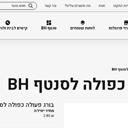
ות התקנה
חנות
מה חושבים עלינו?
צור קשר
וי פרגולות
לוחות שטוחים
סנטף BH
קיטים לבית ולגינה 
נטף BH
פולה לסנטף BH
בורג פעולה כפולה לסנט
מחיר יחידה
2.80
₪