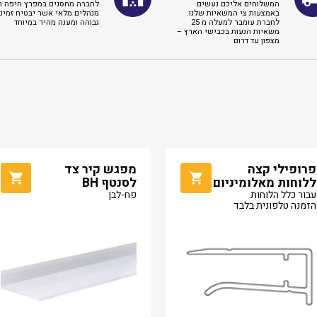
המשלוחים אליכם נעשים
לחברה מחסנים במפרץ חיפה וא
באמצעות צי המשאיות שלנו.
מנהלים מלאי אשר יבטיח זמינו
לחברת עומבר למעלה מ 25
גבוהה ומענה מהיר במיוחד
משאיות הנעות בכבישי הארץ –
מצפון עד דרום
פרופילי קצה
מפגש קיר צד
ללוחות מאלומיניום
לסנטף BH
עבור כלל הלוחות
פח-לבן
הזמנה טלפונית בלבד