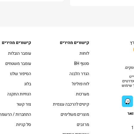
רץ
קישורים מהירים
קישורים מהירים
לוחות
עומבר הובלות
סנטף BH
עומבר משטחים
סקים.
הגדר הלבנה
הסיפור שלנו
יט
טנדרטים
לוח פוליגל
בלוג
ך שימוש
מערכות
הנחיות התקנה
קיטים להרכבה עצמית
צור קשר
ואר
מוצרים משלימים
התחברות / הרשמה
מרזבים
סל קניות