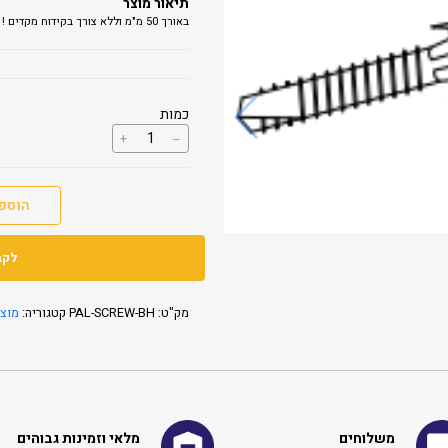
תיאור מוצר
באורך 50 מ"מ וללא צורך בקידוח מקדים !
כמות
כמות
+
--
של
בורג
פעולה
כפולה
הוספ
לסנטף
BH
לקב
מק"ט:
PAL-SCREW-BH
קטגוריה:
מוצר
משלוחים
מלאי וזמינות גבוהים