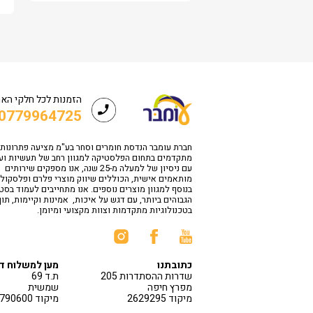
הזמנות לכל חלקי הא
0779964725
חברת עומבר הנדסת חומרים וסחר בע"מ מציעה פתרונות
מתקדמים בתחום הפלסטיקה למגוון רחב של תעשיות וע
עם ניסיון של למעלה מ-25 שנה, אנו מספקים שירותים
מותאמים אישית, הכוללים שיווק מוצרי פלרם ופלסקולי
בנוסף למגוון מוצרים נוספים. אנו מתחייבים לעמוד בס
הגבוהים ביותר, עם דגש על איכות, אמינות וקיימות, תו
בטכנולוגיות מתקדמות וצוות מקצועי ומיומן.
כתובתנו
מען למשלוח ד
שדרות ההסתדרות 205
ת.ד 69
מפרץ חיפה
שמשית
מיקוד 2629295
מיקוד 1790600