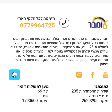
הזמנות לכל חלקי הארץ
0779964725
חברת עומבר הנדסת חומרים וסחר בע"מ מציעה פתרונות מתקדמים
בתחום הפלסטיקה למגוון רחב של תעשיות ועסקים. עם ניסיון של
למעלה מ-25 שנה, אנו מספקים שירותים מותאמים אישית, הכוללים
שיווק מוצרי פלרם ופלסקולייט בנוסף למגוון מוצרים נוספים. אנו
מתחייבים לעמוד בסטנדרטים הגבוהים ביותר, עם דגש על איכות,
אמינות וקיימות, תוך שימוש בטכנולוגיות מתקדמות וצוות מקצועי
ומיומן.
כתובתנו
מען למשלוח דואר
שדרות ההסתדרות 205
ת.ד 69
מפרץ חיפה
שמשית
מיקוד 2629295
מיקוד 1790600