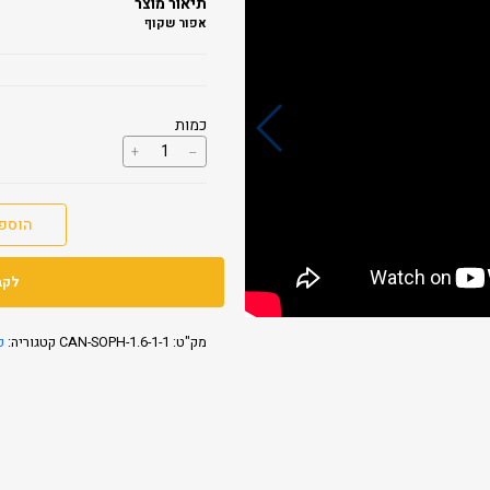
תיאור מוצר
אפור שקוף
כמות
כמות
+
--
של
גגון
SOPHIA
1X1.6
הוספ
לקב
מק"ט:
CAN-SOPH-1.6-1-1
קטגוריה:
ק