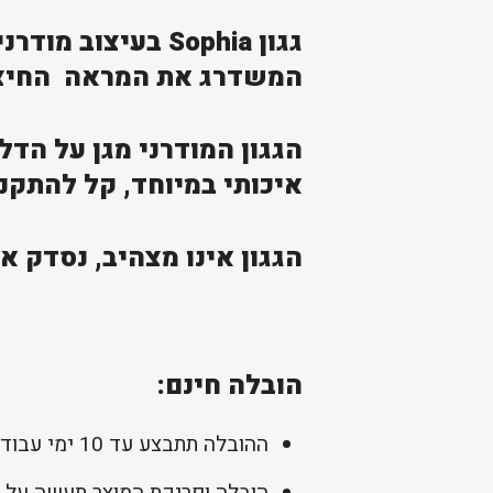
גגון Sophia בעיצ
המשדרג את המראה החיצו
איכותי במיוחד, קל להתקנה
הגגון אינו מצהיב, נסדק או
הובלה חינם:
ההובלה תתבצע עד 10 ימי עבודה מיום קבלת התשלום להזמנה (למעט מוצרים בהזמנה מיוחדת כפי שמפורט בעמוד המוצר).
הובלה ופריקת המוצר תעשה על 