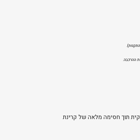
תקנות).
ת ההרכבה.
עובי 4 מ"מ המאפשר מעבר אור חלקית תוך חסימה מלאה של קרינת