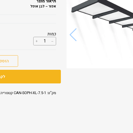
תיאור מוצר
אפור – לבן אופל
כמות
כמות
+
--
של
גגון
SOPHIA
XL
הוספ
1.4X7.5
לקב
מק"ט:
CAN-SOPH-XL-7.5-1
קטגוריה: