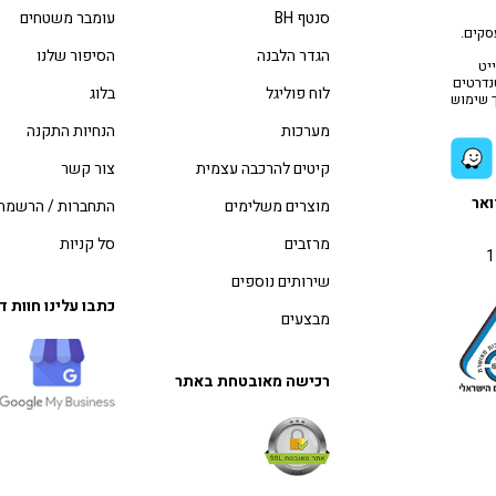
סנטף BH
עומבר משטחים
סקים.
הגדר הלבנה
הסיפור שלנו
יט
טנדרטים
לוח פוליגל
בלוג
ך שימוש
מערכות
הנחיות התקנה
קיטים להרכבה עצמית
צור קשר
ואר
מוצרים משלימים
התחברות / הרשמה
מרזבים
סל קניות
שירותים נוספים
כתבו עלינו חוות 
מבצעים
רכישה מאובטחת באתר