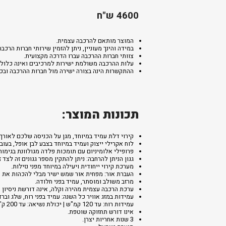
4600 ש"ח
המוצר מותאם להרכבה עצמית.
במידה והינך מעוניין, ניתן להזמין שירותי חברות ה
צוותי חברות ההרכבה עברו הדרכה מקצועית.
עלות ההרכבה משולמת ישירות למרכיבים ואינה כלולה
ההתקשרות הינה בצורה ישירה מול חברות ההרכבה ובכפ
תכונות המוצר:
קירוי דלת עמיד במיוחד, מגן על הכניסה שלכם לאורך
לוח אקרילי ייצוק ועמיד במיוחד בצבע לבן אופל, בעובי 4מ"מ, בעל טכנולוגיית Heat Block המאפשר מעבר אור חלקי, תוך חסימה מלאה של קרינת UV מזיקה ובכך מגן על הכניסה 
פרופילי אלומיניום עם תומכות פלדה מגולוונת בגימור
גגון הניתן להרחבה: ניתן להתקין מספר גגונים זה לצד 
מערכת קירוי ייחודית ויעילה במיוחד מפני נזילות.
העברת אור: מפחית אור שמש ישיר מבלי להכהות את פתח הדלת של
מרזב משולב ומוסתר, עמיד בפני חלודה.
ערכת הרכבה עצמית מהירה וקלה, אינה דורשת ניסיון א
עמידות במזג אוויר כל השנה: עמיד בפני רוח, שלג וברד
עמידות רוח: עד 120 קמ"ש | יכולת נשיאה: עד 200 ק"ג/מ"ר.
אינו דורש תחזוקה שוטפת.
3 שנות אחריות יצרן.