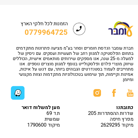
הזמנות לכל חלקי הארץ
0779964725
חברת עומבר הנדסת חומרים וסחר בע"מ מציעה פתרונות מתקדמים
בתחום הפלסטיקה למגוון רחב של תעשיות ועסקים. עם ניסיון של
למעלה מ-25 שנה, אנו מספקים שירותים מותאמים אישית, הכוללים
שיווק מוצרי פלרם ופלסקולייט בנוסף למגוון מוצרים נוספים. אנו
מתחייבים לעמוד בסטנדרטים הגבוהים ביותר, עם דגש על איכות,
אמינות וקיימות, תוך שימוש בטכנולוגיות מתקדמות וצוות מקצועי
ומיומן.
כתובתנו
מען למשלוח דואר
שדרות ההסתדרות 205
ת.ד 69
מפרץ חיפה
שמשית
מיקוד 2629295
מיקוד 1790600