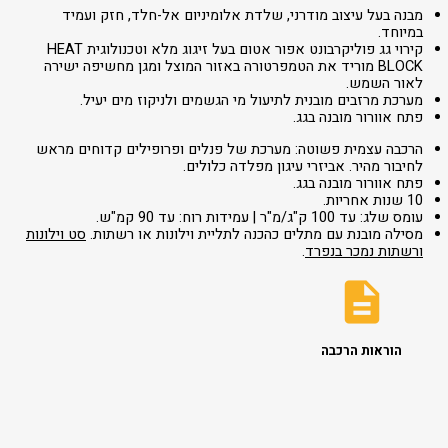
מבנה בעל עיצוב מודרני, שלדת אלומיניום אל-חלד, חזק ועמיד
במיוחד.
קירוי גג פוליקרבונט אפור אטום בעל זיגוג מלא וטכנולוגית HEAT
BLOCK מוריד את הטמפרטורה באזור המוצל ומגן מחשיפה ישירה
לאור השמש.
מערכת מרזבים מובנית לתיעול מי הגשמים ולניקוז מים יעיל.
פתח אוורור מובנה בגג.
הרכבה עצמית פשוטה: מערכת של פנלים ופרופילים קדוחים מראש
לחיבור מהיר. אביזרי עיגון מפלדה כלולים.
פתח אוורור מובנה בגג.
10 שנות אחריות.
עומס שלג: עד 100 ק"ג/מ"ר | עמידות רוח: עד 90 קמ"ש.
מסילה מובנת עם מתלים כהכנה לתליית וילונות או רשתות.
סט וילונות
ורשתות נמכר בנפרד
.
הוראות הרכבה