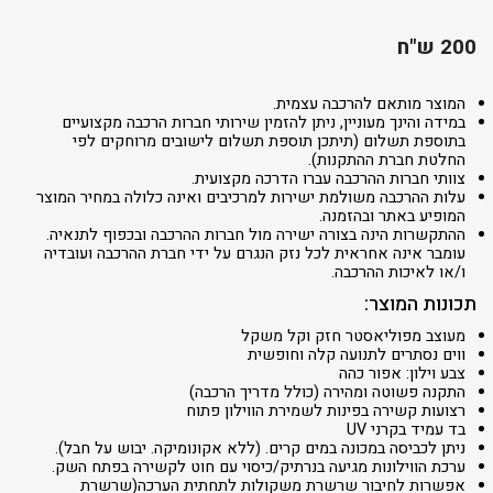
200 ש"ח
המוצר מותאם להרכבה עצמית.
במידה והינך מעוניין, ניתן להזמין שירותי חברות הרכבה מקצועיים
בתוספת תשלום (תיתכן תוספת תשלום לישובים מרוחקים לפי
החלטת חברת ההתקנות).
צוותי חברות ההרכבה עברו הדרכה מקצועית.
עלות ההרכבה משולמת ישירות למרכיבים ואינה כלולה במחיר המוצר
המופיע באתר ובהזמנה.
ההתקשרות הינה בצורה ישירה מול חברות ההרכבה ובכפוף לתנאיה.
עומבר אינה אחראית לכל נזק הנגרם על ידי חברת ההרכבה ועובדיה
ו/או לאיכות ההרכבה.
תכונות המוצר:
מעוצב מפוליאסטר חזק וקל משקל
ווים נסתרים לתנועה קלה וחופשית
צבע וילון: אפור כהה
התקנה פשוטה ומהירה (כולל מדריך הרכבה)
רצועות קשירה בפינות לשמירת הווילון פתוח
בד עמיד בקרני UV
ניתן לכביסה במכונה במים קרים. (ללא אקונומיקה. יבוש על חבל).
ערכת הווילונות מגיעה בנרתיק/כיסוי עם חוט לקשירה בפתח השק.
אפשרות לחיבור שרשרת משקולות לתחתית הערכה(שרשרת