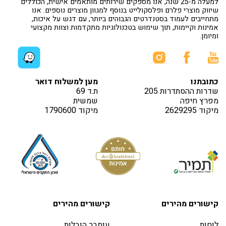
למעלה מ-25 שנה, אנו מספקים שירותים מותאמים אישית, הכוללים
שיווק מוצרי פלרם ופלסקולייט בנוסף למגוון מוצרים נוספים. אנו
מתחייבים לעמוד בסטנדרטים הגבוהים ביותר, עם דגש על איכות,
אמינות וקיימות, תוך שימוש בטכנולוגיות מתקדמות וצוות מקצועי
ומיומן.
כתובתנו
מען למשלוח דואר
שדרות ההסתדרות 205
ת.ד 69
מפרץ חיפה
שמשית
מיקוד 2629295
מיקוד 1790600
קישורים מהירים
קישורים מהירים
לוחות
עומבר הובלות