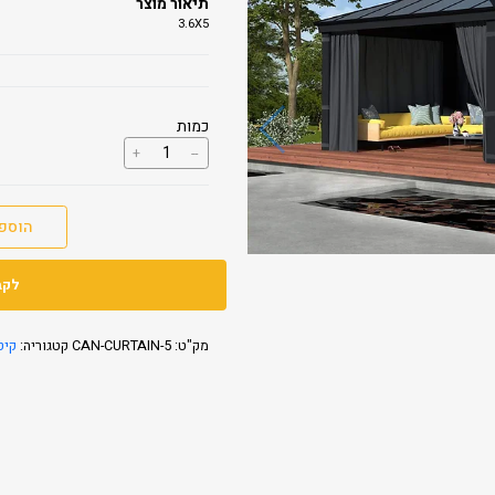
תיאור מוצר
3.6X5
כמות
כמות
+
--
של
וילונות
לגזיבו
DALLAS
הוספ
לקב
מק"ט:
CAN-CURTAIN-5
קטגוריה:
קיט