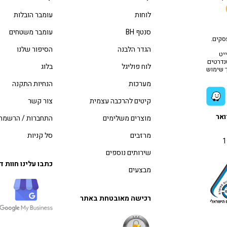
לוחות
עומבר הובלות
סנטף BH
עומבר משטחים
סקים.
הגדר הלבנה
הסיפור שלנו
יט
טנדרטים
לוח פוליגל
בלוג
ך שימוש
מערכות
הנחיות התקנה
קיטים להרכבה עצמית
צור קשר
ואר
מוצרים משלימים
התחברות / הרשמה
מרזבים
סל קניות
שירותים נוספים
כתבו עלינו חוות 
מבצעים
רכישה מאובטחת באתר