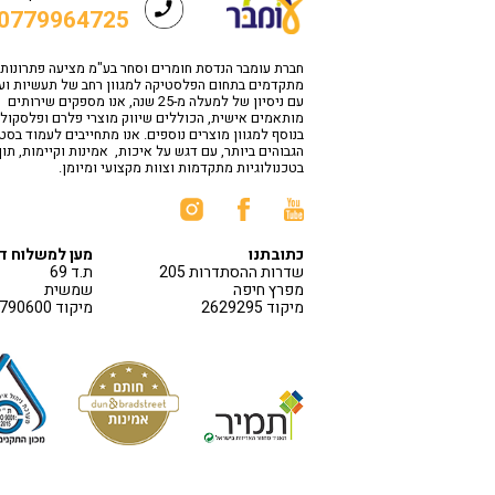
0779964725
חברת עומבר הנדסת חומרים וסחר בע"מ מציעה פתרונות
מתקדמים בתחום הפלסטיקה למגוון רחב של תעשיות וע
עם ניסיון של למעלה מ-25 שנה, אנו מספקים שירותים
מותאמים אישית, הכוללים שיווק מוצרי פלרם ופלסקולי
בנוסף למגוון מוצרים נוספים. אנו מתחייבים לעמוד בס
הגבוהים ביותר, עם דגש על איכות, אמינות וקיימות, תו
בטכנולוגיות מתקדמות וצוות מקצועי ומיומן.
כתובתנו
מען למשלוח ד
שדרות ההסתדרות 205
ת.ד 69
מפרץ חיפה
שמשית
מיקוד 2629295
מיקוד 1790600