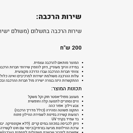
שירות הרכבה:
שירות הרכבה בתשלום (משולם ישירו
200 ש"ח
המוצר מותאם להרכבה עצמית.
במידה והינך מעוניין, ניתן להזמין שירותי חברות ה
צוותי חברות ההרכבה עברו הדרכה מקצועית.
עלות ההרכבה משולמת ישירות למרכיבים ואינה כלולה
ההתקשרות הינה בצורה ישירה מול חברות ההרכבה ובכפ
תכונות המוצר:
מעוצב מפוליאסטר חזק וקל משקל
ווים נסתרים לתנועה קלה וחופשית
צבע וילון: אפור כהה
התקנה פשוטה ומהירה (כולל מדריך הרכבה)
רצועות קשירה בפינות לשמירת הווילון פתוח
בד עמיד בקרני UV
ניתן לכביסה במכונה במים קרים. (ללא אקונומיקה. יבו
ערכת הווילונות מגיעה בנרתיק/כיסוי עם חוט לקשירה
אפשרות לחיבור שרשרת משקולות לתחתית הערכה(שר