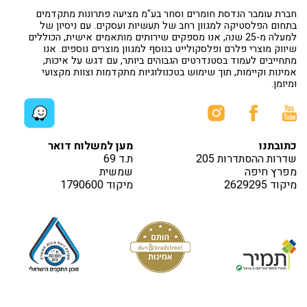
חברת עומבר הנדסת חומרים וסחר בע"מ מציעה פתרונות מתקדמים
בתחום הפלסטיקה למגוון רחב של תעשיות ועסקים. עם ניסיון של
למעלה מ-25 שנה, אנו מספקים שירותים מותאמים אישית, הכוללים
שיווק מוצרי פלרם ופלסקולייט בנוסף למגוון מוצרים נוספים. אנו
מתחייבים לעמוד בסטנדרטים הגבוהים ביותר, עם דגש על איכות,
אמינות וקיימות, תוך שימוש בטכנולוגיות מתקדמות וצוות מקצועי
ומיומן.
כתובתנו
מען למשלוח דואר
שדרות ההסתדרות 205
ת.ד 69
מפרץ חיפה
שמשית
מיקוד 2629295
מיקוד 1790600