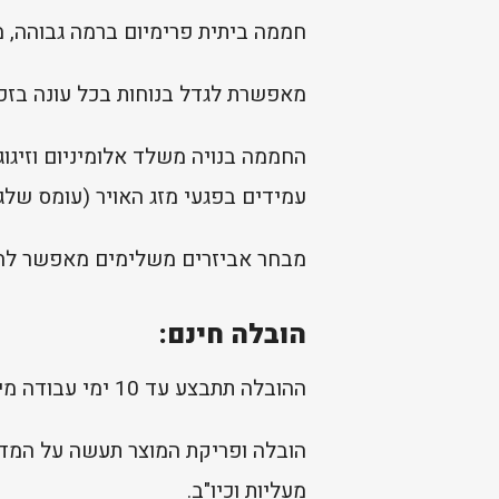
חממה ביתית פרימיום ברמה גבוהה, מ
מאפשרת לגדל בנוחות בכל עונה בזכו
עמידים בפגעי מזג האויר (עומס שלג: עד 100 ק"ג/מ"ר | עמידות רוח: עד 100 קמ"ש) לשנים רבות 
מבחר אביזרים משלימים מאפשר לה
הובלה חינם:
ההובלה תתבצע עד 10 ימי עבודה מיום קבלת התשלום להזמנה (למעט מוצרים בהזמנה מיוחדת כפי שמפורט בעמוד המוצר).
הובלה ופריקת המוצר תעשה על המדר
מעליות וכיו"ב.