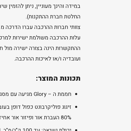
במידה והינך מעוניין, ניתן להזמין 
החלטת חברת ההתקנות).
צוותי חברות ההרכבה עברו הדרכה מק
עלות ההרכבה משולמת ישירות למרכי
ההתקשרות הינה בצורה ישירה מול חב
ועובדיה ו/או לאיכות ההרכבה.
תכונות המוצר:
חממת ה – Glory מגיעה עם מסגרת אלומיניום עבה במיוחד בצבע אפור כהה, עמידה בפני חלודה ולא דורשת תחזוקה שוטפת.
80% העברת אור ופיזור אור אחיד בשעות היום, תוך הגנה מלאה מקרינת – UV מזיקה.
יכולת נשיאה: עד 100 ק"ג/מ"ר | עמידות רוח: עד 100 קמ"ש.