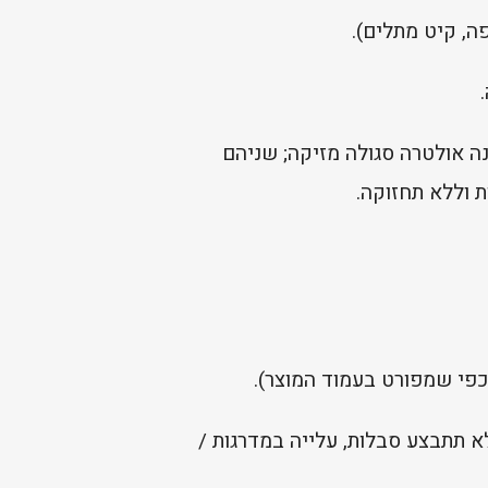
ה, קיט מתלים).
קרבונט כפול דופן עבה במיוחד (10 מ"מ) וחוסם קרינה אולטרה סגולה מזיקה; שניהם
 תתבצע סבלות, עלייה במדרגות /