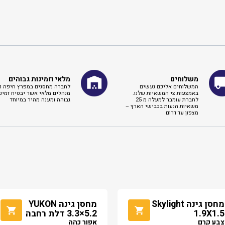
משלוחים
מלאי וזמינות גבוהים
המשלוחים אליכם נעשים
לחברה מחסנים במפרץ חיפה וא
באמצעות צי המשאיות שלנו.
מנהלים מלאי אשר יבטיח זמינו
לחברת עומבר למעלה מ 25
גבוהה ומענה מהיר במיוחד
משאיות הנעות בכבישי הארץ –
מצפון עד דרום
מחסן גינה Skylight
מחסן גינה YUKON
1.9X1.5
3.3×5.2 דלת רחבה
צבע קרם
אפור כהה