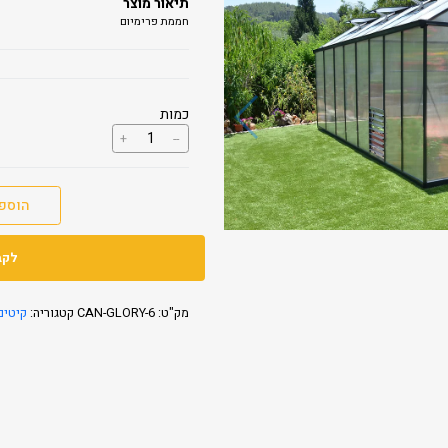
תיאור מוצר
חממת פרימיום
כמות
כמות
+
--
של
חממה
ביתית
Glory
הוספ
2.5X6
לקב
מק"ט:
CAN-GLORY-6
קטגוריה:
קיטים