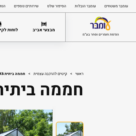
עומבר משטחים
עומבר הובלות
הסיפור שלנו
שירותים נוספים
הנחי
מבצעי אביב
לוחות לקיר
הנדסת חומרים וסחר בע”מ
ראשי
>
קיטים להרכבה עצמית
>
חממה ביתית Glory 2.5X6
חממה ביתית ory 2.5X6