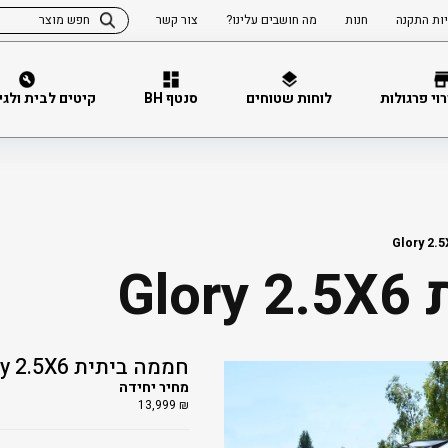
ות התקנה
חנות
מה חושבים עלינו?
צור קשר
וי פרגולות
לוחות שטוחים
סנטף BH
קיטים לבית ולגינה 
Gl
חממה ביתית Glory 2.5X6
מחיר יחידה
13,999
₪