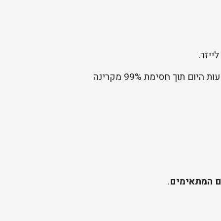
ייזר.
גג פוליקרבונט עמיד בגוון אפור-סולרי בעל 10% העברת אור, מאפשר תאורה טבעית רכה בשעות היום תוך חסימת 99% מקרינה
ים המתאימים
.