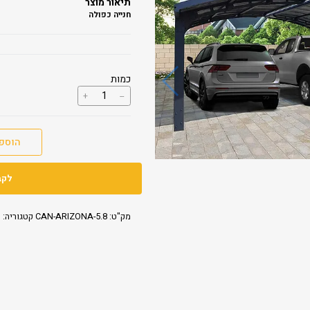
תיאור מוצר
חנייה כפולה
כמות
כמות
+
--
של
קירוי
לחניה
ARIZONE
הוספ
WAVE
5.8X5
לקב
מק"ט:
CAN-ARIZONA-5.8
קטגוריה:
ק