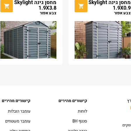
מחסן גינה Skylight
מחסן גינה Skylight
1.9X3.8
1.9X0.9
צבע אפור
צבע אפור
רץ
קישורים מהירים
קישורים מהירים
לוחות
עומבר הובלות
סנטף BH
עומבר משטחים
סקים.