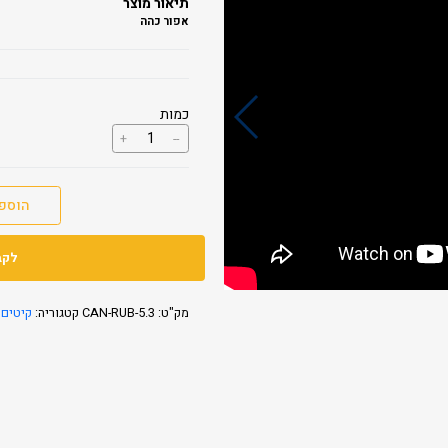
תיאור מוצר
אפור כהה
כמות
כמות
+
--
של
מחסן
גינה
3.RUBICON
הוספ
2.4X5
לקב
מק"ט:
CAN-RUB-5.3
קטגוריה:
קיטים 