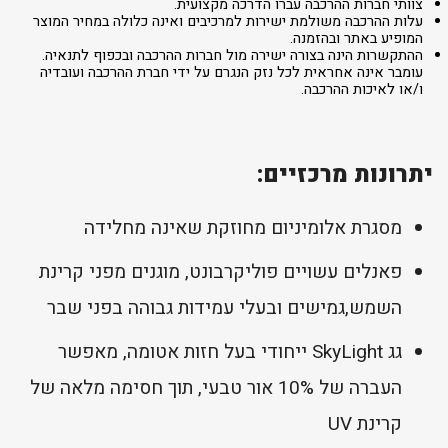
צוותי חברות ההרכבה עברו הדרכה מקצועית.
עלות ההרכבה משולמת ישירות למרכיבים ואינה כלולה במחיר המוצר
המופיע באתר ובהזמנה.
ההתקשרות הינה בצורה ישירה מול חברות ההרכבה ובכפוף לתנאיה.
עומבר אינה אחראית לכל נזק הנגרם על ידי חברת ההרכבה ועובדיה
ו/או לאיכות ההרכבה.
יתרונות מרכזיים:
מסגרת אלומיניום מחוזקת שאינה מחלידה
פאנלים עשויים פוליקרבונט, מוגנים מפני קרינת
השמש,גמישים ובעלי עמידות גבוהה בפני שבר
גג SkyLight ייחודי בעל חזות אטומה, מאפשר
העברה של 10% אור טבעי, תוך חסימה מלאה של
קרינת UV