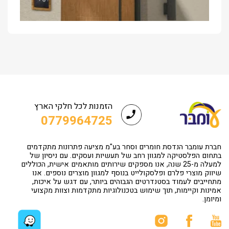
הזמנות לכל חלקי הארץ
0779964725
חברת עומבר הנדסת חומרים וסחר בע"מ מציעה פתרונות מתקדמים
בתחום הפלסטיקה למגוון רחב של תעשיות ועסקים. עם ניסיון של
למעלה מ-25 שנה, אנו מספקים שירותים מותאמים אישית, הכוללים
שיווק מוצרי פלרם ופלסקולייט בנוסף למגוון מוצרים נוספים. אנו
מתחייבים לעמוד בסטנדרטים הגבוהים ביותר, עם דגש על איכות,
אמינות וקיימות, תוך שימוש בטכנולוגיות מתקדמות וצוות מקצועי
ומיומן.