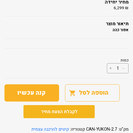
מחיר יחידה
6,299
₪
תיאור מוצר
אפור כהה
כמות
כמות
+
--
של
מחסן
גינה
YUKON
3.3x2.7
הוספה לסל
קנה עכשיו
לקבלת הצעת מחיר
מק"ט:
CAN-YUKON-2.7
קטגוריה:
קיטים להרכבה עצמית