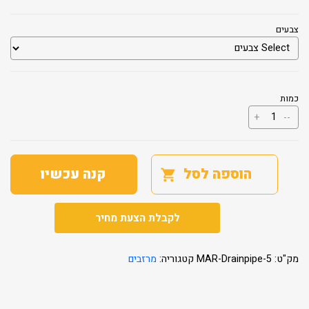
צבעים
כמות
כמות
+
--
של
סוגר
ימין/שמאל
הוספה לסל
קנה עכשיו
לקבלת הצעת מחיר
מק"ט:
MAR-Drainpipe-5
קטגוריה:
מרזבים