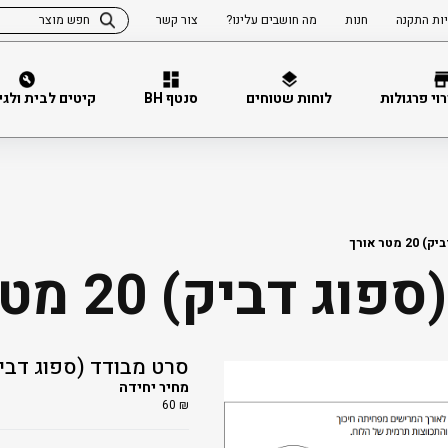
ות התקנה
חנות
מה חושבים עלינו?
צור קשר
וי פרגולות
לוחות שטוחים
סנטף BH
קיטים לבית ולגינה 
טר אורך
דביק) 20 מטר אורך
סרט מבודד (ספוג דביק) 20 מטר 
מחיר יחידה
60
₪