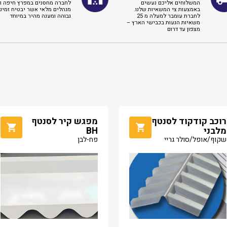
המשלוחים אליכם נעשים
לחברה מחסנים במפרץ חיפה וא
באמצעות צי המשאיות שלנו.
מנהלים מלאי אשר יבטיח זמינו
לחברת עומבר למעלה מ 25
גבוהה ומענה מהיר במיוחד
משאיות הנעות בכבישי הארץ –
מצפון עד דרום
רוכב קודקוד לסנטף
מפגש קיר לסנטף
מלבני
BH
שקוף/אופל/סולר גריי
פח-לבן