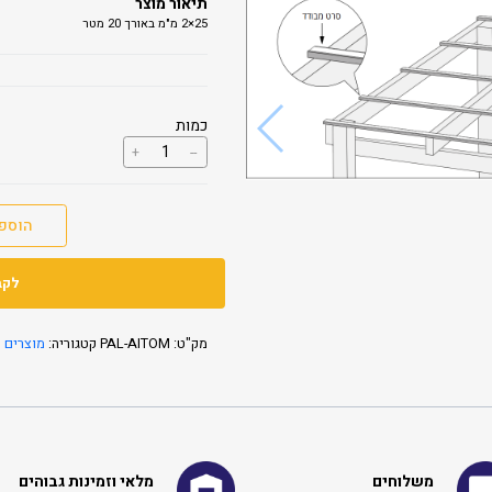
תיאור מוצר
25×2 מ"מ באורך 20 מטר
כמות
כמות
+
--
של
סרט
מבודד
(ספוג
הוספ
דביק)
20
מטר
אורך
לקב
מק"ט:
PAL-AITOM
קטגוריה:
מוצרים 
משלוחים
מלאי וזמינות גבוהים