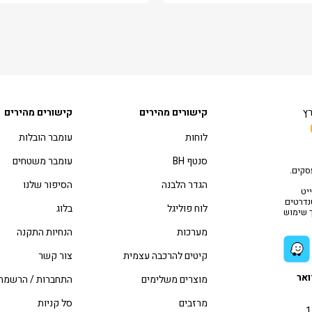
רץ
קישורים מהירים
קישורים מהירים
לוחות
עומבר הובלות
סנטף BH
עומבר משטחים
סקים.
הגדר הלבנה
הסיפור שלנו
יט
טנדרטים
לוח פוליגל
בלוג
ך שימוש
מערכות
הנחיות התקנה
קיטים להרכבה עצמית
צור קשר
ואר
מוצרים משלימים
התחברות / הרשמה
מרזבים
סל קניות