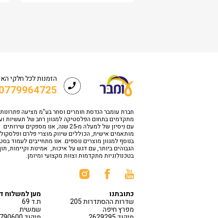
הזמנות לכל חלקי הא
0779964725
חברת עומבר הנדסת חומרים וסחר בע"מ מציעה פתרונות
מתקדמים בתחום הפלסטיקה למגוון רחב של תעשיות וע
עם ניסיון של למעלה מ-25 שנה, אנו מספקים שירותים
מותאמים אישית, הכוללים שיווק מוצרי פלרם ופלסקולי
בנוסף למגוון מוצרים נוספים. אנו מתחייבים לעמוד בס
הגבוהים ביותר, עם דגש על איכות, אמינות וקיימות, תו
בטכנולוגיות מתקדמות וצוות מקצועי ומיומן.
כתובתנו
מען למשלוח ד
שדרות ההסתדרות 205
ת.ד 69
מפרץ חיפה
שמשית
מיקוד 2629295
מיקוד 1790600