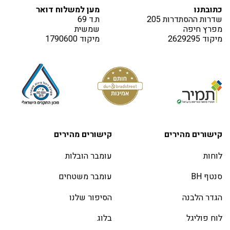
כתובתנו
מען למשלוח דואר
שדרות ההסתדרות 205
ת.ד 69
מפרץ חיפה
שמשית
מיקוד 2629295
מיקוד 1790600
קישורים מהירים
קישורים מהירים
לוחות
עומבר הובלות
סנטף BH
עומבר משטחים
הגדר הלבנה
הסיפור שלנו
לוח פוליגל
בלוג