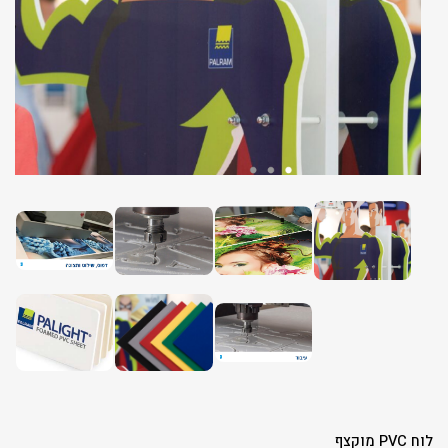
לוח PVC מוקצף