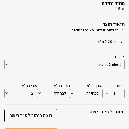
מחיר יחידה
15
₪
תיאור מוצר
יישומי דפוס, שילוט, תצוגה ומחיצות
בעוביים 2-20 מ"מ
צבעים
כמות
אורך בס”מ
רוחב בס”מ
עובי במ”מ
כמות
+
--
של
לוח
PVC
מוקצף
חיתוך לפי דרישה
רוצה חיתוך לפי דרישה