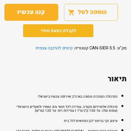
אלומיניום
FERIA
3X5.5
הוספה לסל
קנה עכשיו
לקבלת הצעת מחיר
מק"ט:
CAN-SIER-5.5
קטגוריה:
קיטים להרכבה עצמית
תיאור
הפרגולה הנמכרת מסוגה בארה"ב ואירופה עכשיו בישראל!
פרגולת אלומיניום מקורה, עמידה לכל תנאי מזג האוויר ולאקלים הישראלי
(עומס שלג: עד 150 ק"ג/מ"ר | עמידות רוח: עד 120 קמ"ש)
עיצוב נקי בגימור לבן המתאים לכל בית