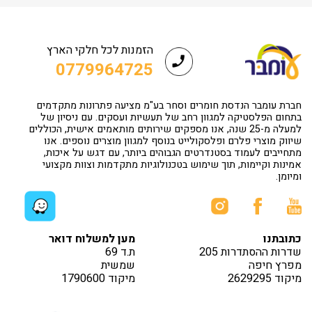
הזמנות לכל חלקי הארץ
0779964725
חברת עומבר הנדסת חומרים וסחר בע"מ מציעה פתרונות מתקדמים
בתחום הפלסטיקה למגוון רחב של תעשיות ועסקים. עם ניסיון של
למעלה מ-25 שנה, אנו מספקים שירותים מותאמים אישית, הכוללים
שיווק מוצרי פלרם ופלסקולייט בנוסף למגוון מוצרים נוספים. אנו
מתחייבים לעמוד בסטנדרטים הגבוהים ביותר, עם דגש על איכות,
אמינות וקיימות, תוך שימוש בטכנולוגיות מתקדמות וצוות מקצועי
ומיומן.
כתובתנו
מען למשלוח דואר
שדרות ההסתדרות 205
ת.ד 69
מפרץ חיפה
שמשית
מיקוד 2629295
מיקוד 1790600