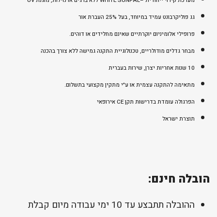
מערכת קירוי ייחודית –WHITE SUNPAL ללא ברגים או נזילות, מוגנת UV
גג פוליקרבונט עמיד במיוחד, בעל 25% העברת אור
פרופילי אלומיניום יוקרתיים שאינם מחלידים או דוהים.
מבחר גדלים מודולריים, טכנולוגיית התקנה גמישה ללא צורך בהכנה
10 שנות אחריות יצרן, שירות בעברית
מתאימה להתקנה עצמית או ע"י מתקין מקצועי בתשלום.
הפרגולה עומדת בדרישות תקן CE אירופאי
תוצרת ישראל
הובלה חינם:
ההובלה תתבצע עד 10 ימי עבודה מיום קבלת