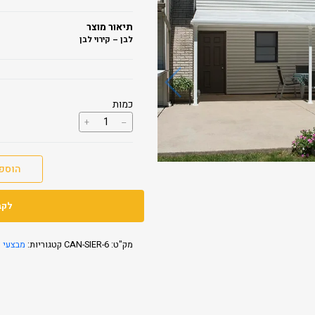
תיאור מוצר
לבן – קירוי לבן
כמות
כמות
+
--
של
פרגולה
אלומיניום
FERIA
הוספ
3X6.1
לקב
מק"ט:
CAN-SIER-6
קטגוריות:
מבצעי א