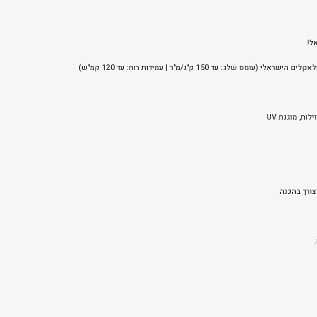
ל!
לג: עד 150 ק"ג/מ"ר | עמידות רוח: עד 120 קמ"ש)
צורך בהכנה