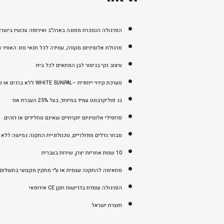
הפרגולה הנמכרת מסוגה בארה"ב ואירופה עכשיו בישרא
פרגולת אלומיניום מקורה, עמידה לכל תנאי מזג האוויר ולאקלים הישראלי (עומס ש
עיצוב נקי בגימור לבן המתאים לכל בית
מערכת קירוי ייחודית –WHITE SUNPAL ללא ברגים או נזילות, מוגנת UV
גג פוליקרבונט עמיד במיוחד, בעל 25% העברת אור
פרופילי אלומיניום יוקרתיים שאינם מחלידים או דוהים.
מבחר גדלים מודולריים, טכנולוגיית התקנה גמישה ללא 
10 שנות אחריות יצרן, שירות בעברית
מתאימה להתקנה עצמית או ע"י מתקין מקצועי בתשלום.
הפרגולה עומדת בדרישות תקן CE אירופאי
תוצרת ישראל