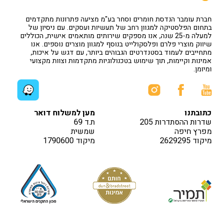
חברת עומבר הנדסת חומרים וסחר בע"מ מציעה פתרונות מתקדמים
בתחום הפלסטיקה למגוון רחב של תעשיות ועסקים. עם ניסיון של
למעלה מ-25 שנה, אנו מספקים שירותים מותאמים אישית, הכוללים
שיווק מוצרי פלרם ופלסקולייט בנוסף למגוון מוצרים נוספים. אנו
מתחייבים לעמוד בסטנדרטים הגבוהים ביותר, עם דגש על איכות,
אמינות וקיימות, תוך שימוש בטכנולוגיות מתקדמות וצוות מקצועי
ומיומן.
כתובתנו
מען למשלוח דואר
שדרות ההסתדרות 205
ת.ד 69
מפרץ חיפה
שמשית
מיקוד 2629295
מיקוד 1790600