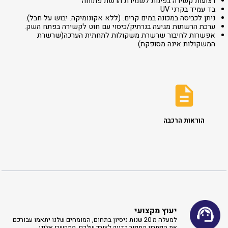
רצועות קשירה בפינות לשמירת הרשת פתוחה
בד עמיד בקרני UV
ניתן לכביסה במכונה במים קרים. (ללא אקונומיקה. יבוש על חבל).
ערכת הרשתות מגיעה בנרתיק/כיסוי עם חוט לקשירה בפתח השק.
אפשרות לחיבור שרשרת משקולות לתחתית הערכה(שרשרת
המשקולות אינה מסופקת)
הוראות הרכבה
יעוץ מקצועי
למעלה מ 20 שנות ניסיון בתחום, המומחים שלנו יתאמו עבורכם
את הפתרון התפור בדיוק לצורך שלכם, התקשרו אלינו ​