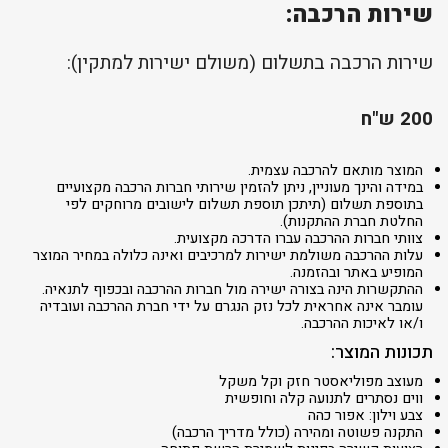
שירות הרכבה:
שירות הרכבה בתשלום (משולם ישירות למתקין):
200 ש"ח
המוצר מותאם להרכבה עצמית.
במידה והינך מעוניין, ניתן להזמין שירותי חברות הרכבה מקצועיים
בתוספת תשלום (תיתכן תוספת תשלום לישובים מרוחקים לפי
החלטת חברת ההתקנות).
צוותי חברות ההרכבה עברו הדרכה מקצועית.
עלות ההרכבה משולמת ישירות למרכיבים ואינה כלולה במחיר המוצר
המופיע באתר ובהזמנה.
ההתקשרות הינה בצורה ישירה מול חברות ההרכבה ובכפוף לתנאיה.
עומבר אינה אחראית לכל נזק הנגרם על ידי חברת ההרכבה ועובדיה
ו/או לאיכות ההרכבה.
תכונות המוצר:
מעוצב מפוליאסטר חזק וקל משקל
ווים נסתרים לתנועה קלה וחופשית
צבע וילון: אפור כהה
התקנה פשוטה ומהירה (כולל מדריך הרכבה)