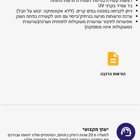
רצועות קשירה בפינות לשמירת הרשת פתוחה
בד עמיד בקרני UV
ניתן לכביסה במכונה במים קרים. (ללא אקונומיקה. יבוש על חבל).
ערכת הרשתות מגיעה בנרתיק/כיסוי עם חוט לקשירה בפתח השק.
אפשרות לחיבור שרשרת משקולות לתחתית הערכה(שרשרת
המשקולות אינה מסופקת)
הוראות הרכבה
יעוץ מקצועי
למעלה מ 20 שנות ניסיון בתחום, המומחים שלנו יתאמו עבורכם
את הפתרון התפור בדיוק לצורך שלכם, התקשרו אלינו ​