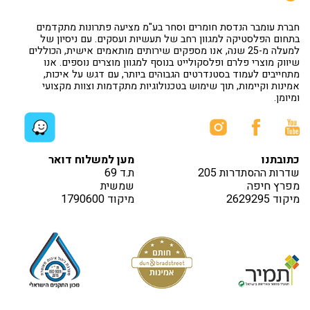
חברת עומבר הנדסת חומרים וסחר בע"מ מציעה פתרונות מתקדמים
בתחום הפלסטיקה למגוון רחב של תעשיות ועסקים. עם ניסיון של
למעלה מ-25 שנה, אנו מספקים שירותים מותאמים אישית, הכוללים
שיווק מוצרי פלרם ופלסקולייט בנוסף למגוון מוצרים נוספים. אנו
מתחייבים לעמוד בסטנדרטים הגבוהים ביותר, עם דגש על איכות,
אמינות וקיימות, תוך שימוש בטכנולוגיות מתקדמות וצוות מקצועי
ומיומן.
כתובתנו
מען למשלוח דואר
שדרות ההסתדרות 205
ת.ד 69
מפרץ חיפה
שמשית
מיקוד 2629295
מיקוד 1790600