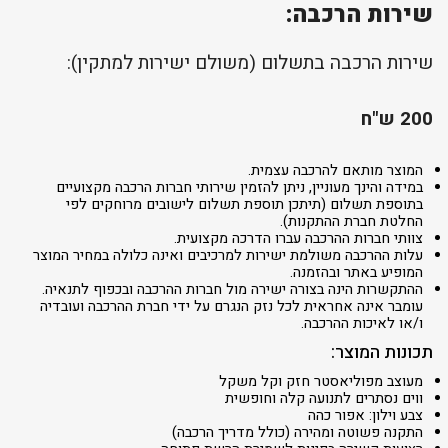
שירות הרכבה:
שירות הרכבה בתשלום (משולם ישירות למתקין):
200 ש"ח
המוצר מותאם להרכבה עצמית.
במידה והינך מעוניין, ניתן להזמין שירותי חברות הרכבה מקצועיים
בתוספת תשלום (תיתכן תוספת תשלום לישובים מרוחקים לפי
החלטת חברת ההתקנות).
צוותי חברות ההרכבה עברו הדרכה מקצועית.
עלות ההרכבה משולמת ישירות למרכיבים ואינה כלולה במחיר המוצר
המופיע באתר ובהזמנה.
ההתקשרות הינה בצורה ישירה מול חברות ההרכבה ובכפוף לתנאיה.
עומבר אינה אחראית לכל נזק הנגרם על ידי חברת ההרכבה ועובדיה
ו/או לאיכות ההרכבה.
תכונות המוצר:
מעוצב מפוליאסטר חזק וקל משקל
ווים נסתרים לתנועה קלה וחופשית
צבע וילון: אפור כהה
התקנה פשוטה ומהירה (כולל מדריך הרכבה)