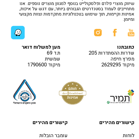
שיווק מוצרי פלרם ופלסקולייט בנוסף למגוון מוצרים נוספים. אנו
מתחייבים לעמוד בסטנדרטים הגבוהים ביותר, עם דגש על איכות,
אמינות וקיימות, תוך שימוש בטכנולוגיות מתקדמות וצוות מקצועי
ומיומן.
כתובתנו
מען למשלוח דואר
שדרות ההסתדרות 205
ת.ד 69
מפרץ חיפה
שמשית
מיקוד 2629295
מיקוד 1790600
קישורים מהירים
קישורים מהירים
לוחות
עומבר הובלות