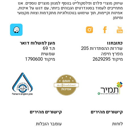
שיווק מוצרי פלרם ופלסקולייט בנוסף למגוון מוצרים נוספים. אנו
מתחייבים לעמוד בסטנדרטים הגבוהים ביותר, עם דגש על איכות,
אמינות וקיימות, תוך שימוש בטכנולוגיות מתקדמות וצוות מקצועי
ומיומן.
כתובתנו
מען למשלוח דואר
שדרות ההסתדרות 205
ת.ד 69
מפרץ חיפה
שמשית
מיקוד 2629295
מיקוד 1790600
קישורים מהירים
קישורים מהירים
לוחות
עומבר הובלות