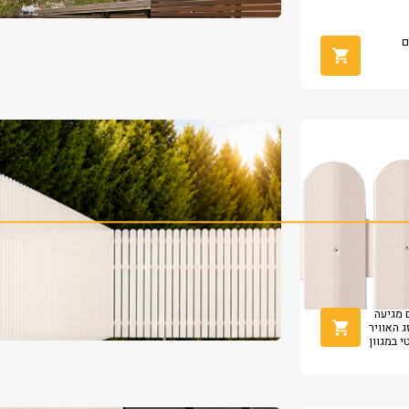
ם
 מגיעה
ג האוויר
 במגוון