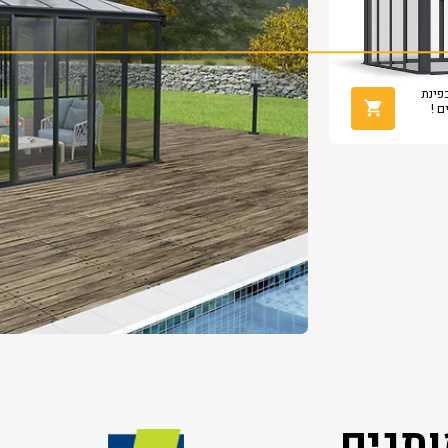
מש כפינת
ם !
תגים