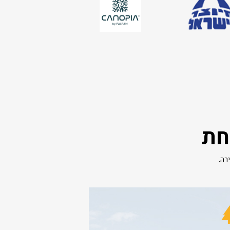
חת
רה.