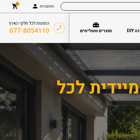
0
התחברות
הזמנות לכל חלקי הארץ
077-8054110
DIY
מוצרים משלימים
יידית לכל
עומבר –
פלסטיקה
סנטף BH, איזי גל
הגדולות ביותר בתחום – 