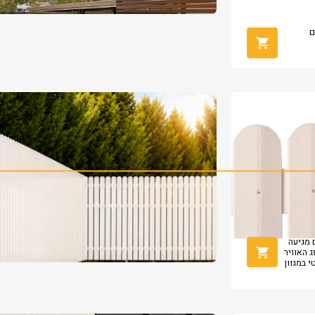
ם
 מגיעה
ג האוויר
 במגוון