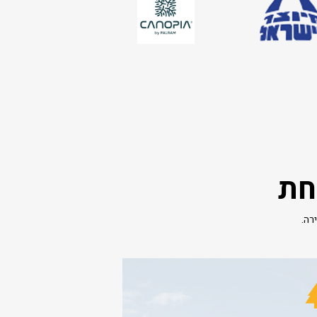
חת
רה.