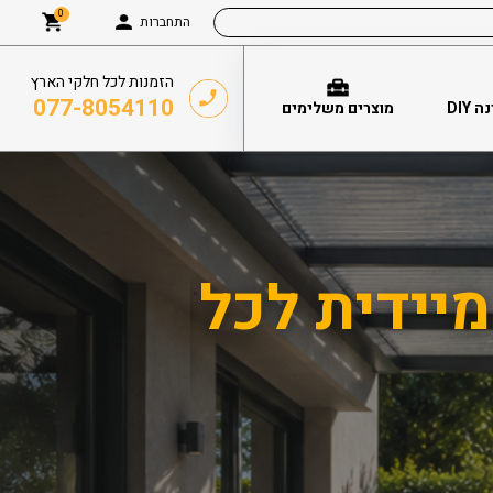
0
התחברות
הזמנות לכל חלקי הארץ
077-8054110
DIY
מוצרים משלימים
יידית לכל
עומבר –
פלסטיקה
סנטף BH, איזי גל
הגדולות ביותר בתחום – 