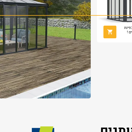
מש כפינת
ם !
תגים