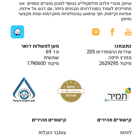
שיווק מוצרי פלרם ופלסקולייט בנוסף למגוון מוצרים נוספים. אנו
מתחייבים לעמוד בסטנדרטים הגבוהים ביותר, עם דגש על איכות,
אמינות וקיימות, תוך שימוש בטכנולוגיות מתקדמות וצוות מקצועי
ומיומן.
כתובתנו
מען למשלוח דואר
שדרות ההסתדרות 205
ת.ד 69
מפרץ חיפה
שמשית
מיקוד 2629295
מיקוד 1790600
קישורים מהירים
קישורים מהירים
לוחות
עומבר הובלות