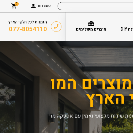
0
התחברות
הזמנות לכל חלקי הארץ
077-8054110
DIY
מוצרים משלימים
יידית לכל
עומבר –
פלסטיקה
סנטף BH, איזי גל
הגדולות ביותר בתחום – 