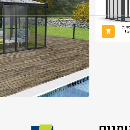
מש כפינת
ם !
תגים