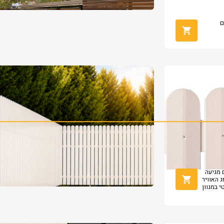
ם
 מגיעה
ג האוויר
 במגוון