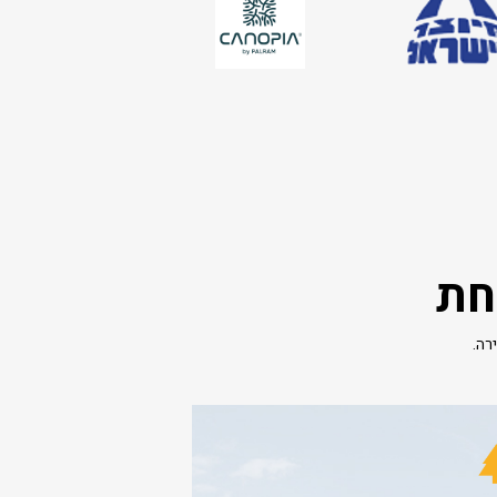
חת
רה.