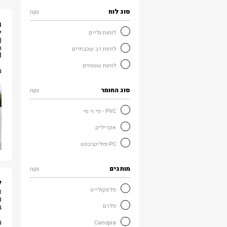
סוג לוח
נקה
ה
י
לוחות גליים
(
ה
לוחות רב שכבתיים
8 יחיד
לוחות שטוחים
מ
סוג החומר
נקה
PVC - פי.וי.סי
אקריליק
PC-פוליקרבונט
מותגים
נקה
לו
פלסקולייט
ד
ו
ב
פלרם
מ
Canopia