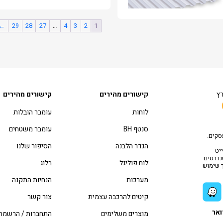
←
29
28
27
…
4
3
2
1
רץ
קישורים מהירים
קישורים מהירים
לוחות
עומבר הובלות
סנטף BH
עומבר משטחים
סקים.
הגדר הלבנה
הסיפור שלנו
יט
טנדרטים
לוח פוליגל
בלוג
ך שימוש
מערכות
הנחיות התקנה
קיטים להרכבה עצמית
צור קשר
ואר
מוצרים משלימים
התחברות / הרשמה