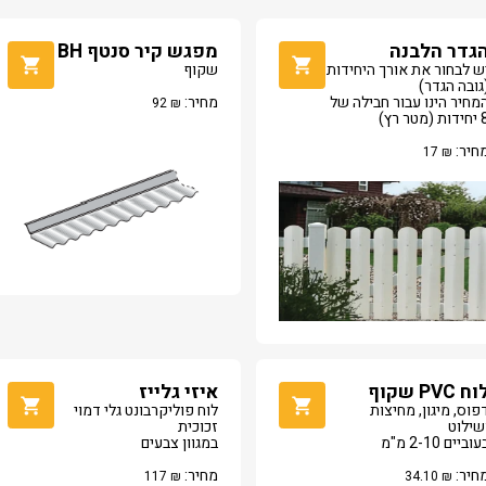
גדר הלבנה
מפגש קיר סנטף BH
ש לבחור את אורך היחידות
שקוף
גובה הגדר)
מחיר הינו עבור חבילה של
מחיר:
92
₪
ות (מטר רץ)
חיר:
17
₪
ח PVC שקוף
איזי גלייז
פוס, מיגון, מחיצות
לוח פוליקרבונט גלי דמוי
שילוט
זכוכית
עוביים 2-10 מ"מ
במגוון צבעים
חיר:
מחיר:
117
₪
34.10
₪