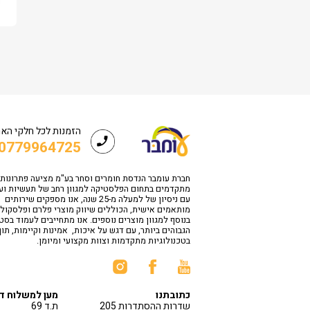
הזמנות לכל חלקי הא
0779964725
חברת עומבר הנדסת חומרים וסחר בע"מ מציעה פתרונות
מתקדמים בתחום הפלסטיקה למגוון רחב של תעשיות וע
עם ניסיון של למעלה מ-25 שנה, אנו מספקים שירותים
מותאמים אישית, הכוללים שיווק מוצרי פלרם ופלסקולי
בנוסף למגוון מוצרים נוספים. אנו מתחייבים לעמוד בס
הגבוהים ביותר, עם דגש על איכות, אמינות וקיימות, תו
בטכנולוגיות מתקדמות וצוות מקצועי ומיומן.
כתובתנו
מען למשלוח ד
שדרות ההסתדרות 205
ת.ד 69