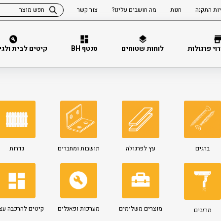
ות התקנה
חנות
מה חושבים עלינו?
צור קשר
וי פרגולות
לוחות שטוחים
סנטף BH
קיטים לבית ולגינה 
ברגים
עץ לפרגולה
תושבות ומחברים
גדרות
מוצרים משלימים
מערכות ופאנלים
קיטים להרכבה עצ
מרזבים