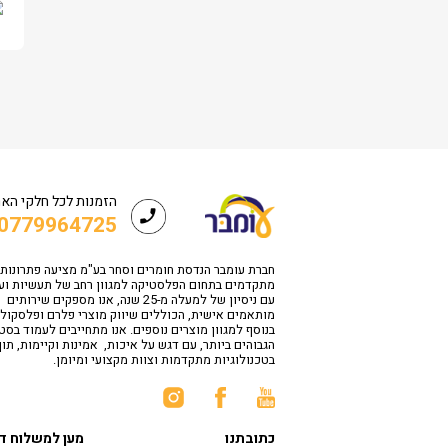
הזמנות לכל חלקי הא
0779964725
חברת עומבר הנדסת חומרים וסחר בע"מ מציעה פתרונות
מתקדמים בתחום הפלסטיקה למגוון רחב של תעשיות וע
עם ניסיון של למעלה מ-25 שנה, אנו מספקים שירותים
מותאמים אישית, הכוללים שיווק מוצרי פלרם ופלסקולי
בנוסף למגוון מוצרים נוספים. אנו מתחייבים לעמוד בס
הגבוהים ביותר, עם דגש על איכות, אמינות וקיימות, תו
בטכנולוגיות מתקדמות וצוות מקצועי ומיומן.
כתובתנו
מען למשלוח ד