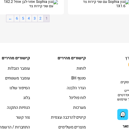
←
6
5
4
3
2
1
רץ
קישורים מהירים
קישורים מהירים
לוחות
עומבר הובלות
סנטף BH
עומבר משטחים
סקים.
הגדר הלבנה
הסיפור שלנו
יט
טנדרטים
לוח פוליגל
בלוג
ך שימוש
מערכות
הנחיות התקנה
קיטים להרכבה עצמית
צור קשר
ואר
מוצרים משלימים
התחברות / הרשמה