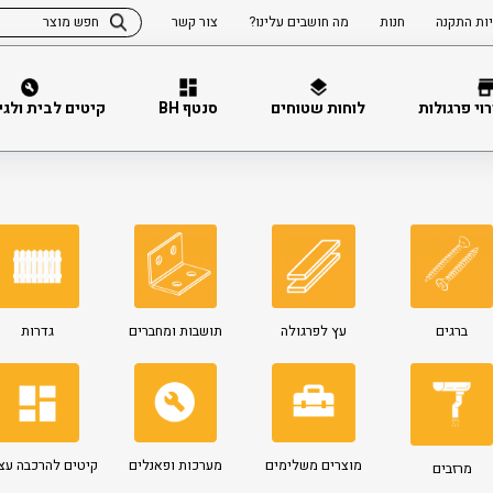
ות התקנה
חנות
מה חושבים עלינו?
צור קשר
וי פרגולות
לוחות שטוחים
סנטף BH
קיטים לבית ולגינה 
ברגים
עץ לפרגולה
תושבות ומחברים
גדרות
מוצרים משלימים
מערכות ופאנלים
קיטים להרכבה עצ
מרזבים