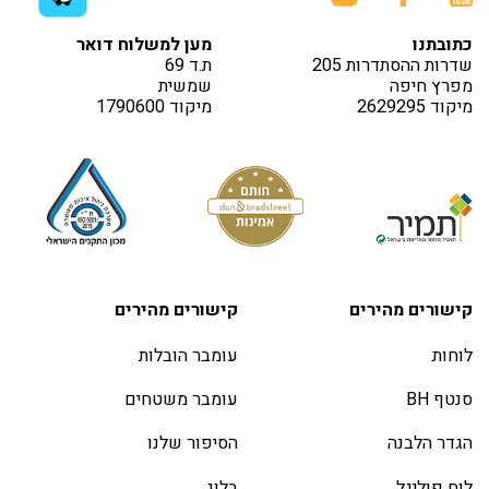
כתובתנו
מען למשלוח דואר
שדרות ההסתדרות 205
ת.ד 69
מפרץ חיפה
שמשית
מיקוד 2629295
מיקוד 1790600
קישורים מהירים
קישורים מהירים
לוחות
עומבר הובלות
סנטף BH
עומבר משטחים
הגדר הלבנה
הסיפור שלנו
לוח פוליגל
בלוג