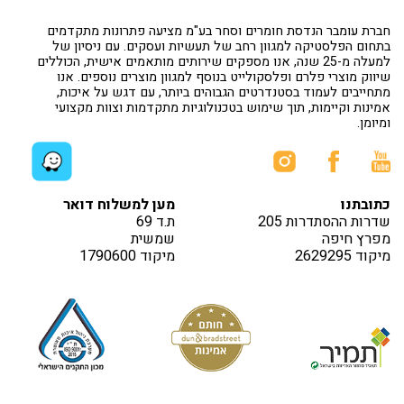
חברת עומבר הנדסת חומרים וסחר בע"מ מציעה פתרונות מתקדמים
בתחום הפלסטיקה למגוון רחב של תעשיות ועסקים. עם ניסיון של
למעלה מ-25 שנה, אנו מספקים שירותים מותאמים אישית, הכוללים
שיווק מוצרי פלרם ופלסקולייט בנוסף למגוון מוצרים נוספים. אנו
מתחייבים לעמוד בסטנדרטים הגבוהים ביותר, עם דגש על איכות,
אמינות וקיימות, תוך שימוש בטכנולוגיות מתקדמות וצוות מקצועי
ומיומן.
כתובתנו
מען למשלוח דואר
שדרות ההסתדרות 205
ת.ד 69
מפרץ חיפה
שמשית
מיקוד 2629295
מיקוד 1790600